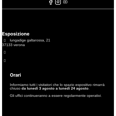
Esposizione
lungadige galtarossa, 21
37133 verona
+39.045597549
info@studiolacitta.it
Orari
Informiamo tutti i visitatori che lo spazio espositivo rimarrà
chiuso
da lunedì 3 agosto a lunedì 24 agosto
.
Gli uffici continueranno a essere regolarmente operativi.