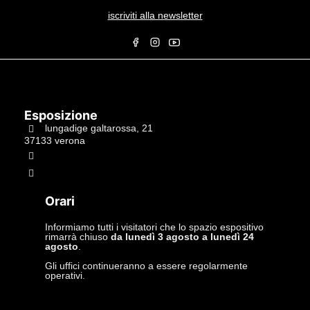
iscriviti alla newsletter
Esposizione
lungadige galtarossa, 21
37133 verona
+39.045597549
info@studiolacitta.it
Orari
Informiamo tutti i visitatori che lo spazio espositivo
rimarrà chiuso
da lunedì 3 agosto a lunedì 24
agosto
.
Gli uffici continueranno a essere regolarmente
operativi.