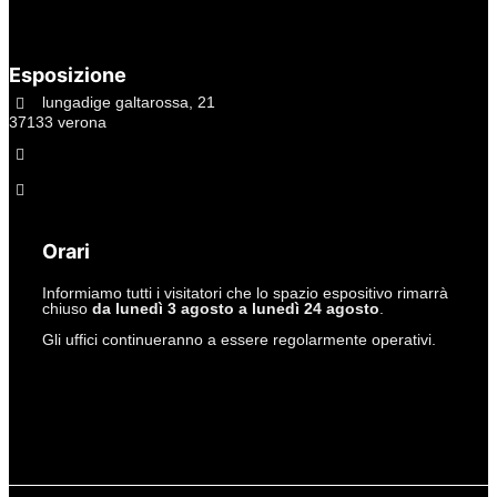
Esposizione
lungadige galtarossa, 21
37133 verona
+39.045597549
info@studiolacitta.it
Orari
Informiamo tutti i visitatori che lo spazio espositivo rimarrà
chiuso
da lunedì 3 agosto a lunedì 24 agosto
.
Gli uffici continueranno a essere regolarmente operativi.